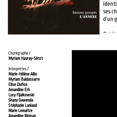
ident
ses ch
d’un g
Durée 
Chorégraphe /
Myriam Hauray-Sérot
Interprètes /
Marie-Hélène Allio
Myriam Baldassarre
Elise Duflos
Amandine Erb
Lucy Fijalkowski
Shany Gawenda
Stéphanie Laniaud
Marie Lemaitre
Amandine Moisan